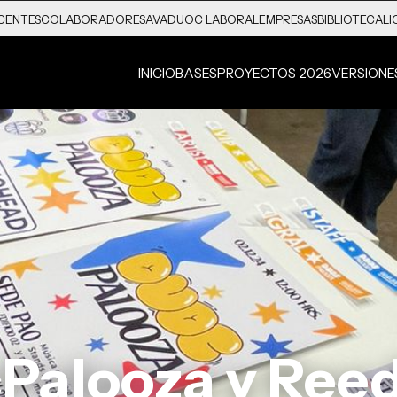
CENTES
COLABORADORES
AVA
DUOC LABORAL
EMPRESAS
BIBLIOTECA
LI
INICIO
BASES
PROYECTOS 2026
VERSIONE
Palooza y Reed