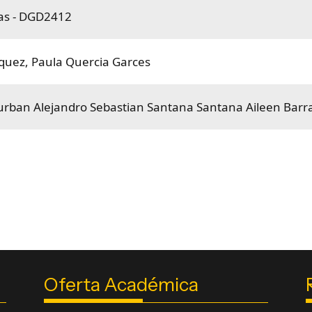
cas - DGD2412
iquez
,
Paula Quercia Garces
urban
Alejandro Sebastian Santana Santana
Aileen Barr
Oferta Académica