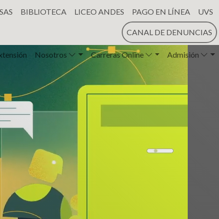
SAS
BIBLIOTECA
LICEO ANDES
PAGO EN LÍNEA
UVS
CANAL DE DENUNCIAS
xtensión
Nosotros
Carreras Online
Admisión