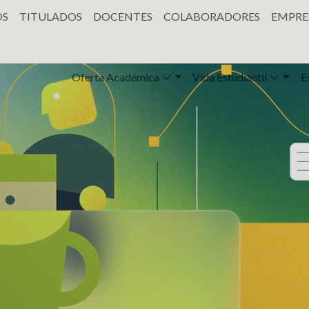
OS
TITULADOS
DOCENTES
COLABORADORES
EMPRE
Oferta Académica
Vida Estudiantil
E