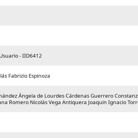
 Usuario - IID6412
lás Fabrizio Espinoza
rnández
Ángela de Lourdes Cárdenas Guerrero
Constanza
dana Romero
Nicolás Vega Antiquera
Joaquin Ignacio Tor