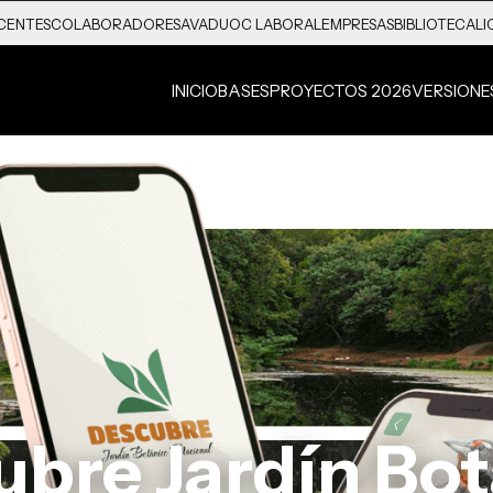
CENTES
COLABORADORES
AVA
DUOC LABORAL
EMPRESAS
BIBLIOTECA
LI
INICIO
BASES
PROYECTOS 2026
VERSIONE
bre Jardín Bo