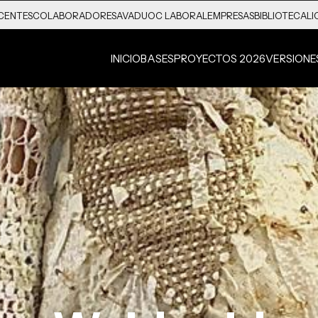
CENTES
COLABORADORES
AVA
DUOC LABORAL
EMPRESAS
BIBLIOTECA
LI
INICIO
BASES
PROYECTOS 2026
VERSIONE